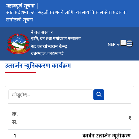
महत्त्वपूर्ण सूचना
मुख्य नेभिगेसनमा जानुहोस्
सात प्रदेशमा ऋण सहजीकरणको लागि व्यवसाय विकास सेवा प्रदायक
छनौटको सूचना
नेपाल सरकार
कृषि, वन तथा पर्यावरण मन्त्रालय
भाषा चयन गर्नुहोस
NEP
रेड कार्यान्वयन केन्द्र
बबरमहल, काठमाण्डौ
उत्सर्जन न्यूनिक्करण कार्यक्रम
क्र.
शीर्
स.
1
कार्बन उत्सर्जन न्यूनीकरण 