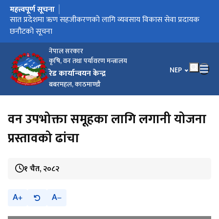
महत्त्वपूर्ण सूचना
मुख्य नेभिगेसनमा जानुहोस्
सात प्रदेशमा ऋण सहजीकरणको लागि व्यवसाय विकास सेवा प्रदायक
छनौटको सूचना
नेपाल सरकार
कृषि, वन तथा पर्यावरण मन्त्रालय
भाषा चयन गर्नुहोस
NEP
रेड कार्यान्वयन केन्द्र
बबरमहल, काठमाण्डौ
वन उपभोक्ता समूहका लागि लगानी योजना
प्रस्तावको ढांचा
१ चैत, २०८२
A
A