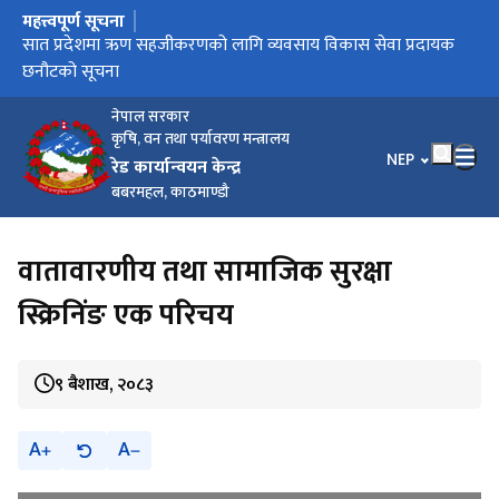
महत्त्वपूर्ण सूचना
मुख्य नेभिगेसनमा जानुहोस्
सात प्रदेशमा ऋण सहजीकरणको लागि व्यवसाय विकास सेवा प्रदायक
छनौटको सूचना
नेपाल सरकार
कृषि, वन तथा पर्यावरण मन्त्रालय
भाषा चयन गर्नुहोस
NEP
रेड कार्यान्वयन केन्द्र
बबरमहल, काठमाण्डौ
वातावारणीय तथा सामाजिक सुरक्षा
स्क्रिनिंङ एक परिचय
९ बैशाख, २०८३
A
A